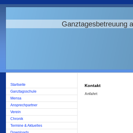
Ganztagesbetreuung 
Startseite
Kontakt
Ganztagsschule
Anfahrt
Mensa
Ansprechpartner
Verein
Chronik
Termine & Aktuelles
Downloads