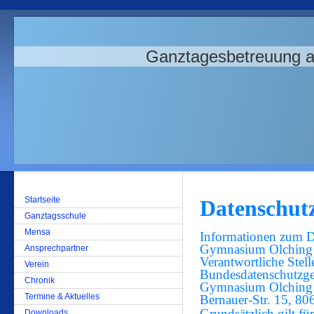
Ganztagesbetreuung 
Startseite
Datenschut
Ganztagsschule
Mensa
Informationen zum D
Gymnasium Olching 
Ansprechpartner
Verantwortliche Stell
Verein
Bundesdatenschutzges
Chronik
Gymnasium Olching e
Termine & Aktuelles
Bernauer-Str. 15, 8
Grundsätzlich gilt für
Downloads