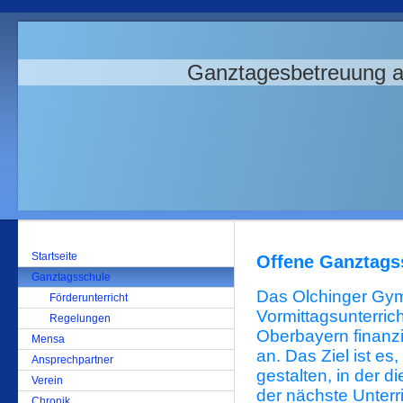
Ganztagesbetreuung 
Startseite
Offene Ganztags
Ganztagsschule
Das Olchinger Gy
Förderunterricht
Vormittagsunterric
Regelungen
Oberbayern finanz
Mensa
an. Das Ziel ist es
Ansprechpartner
gestalten, in der 
Verein
der nächste Unterri
Chronik