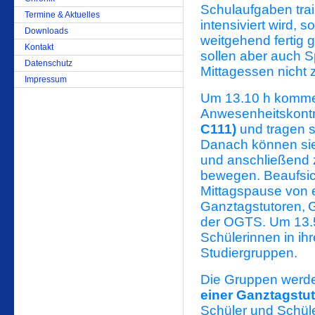
Schulaufgaben tra
Termine & Aktuelles
intensiviert wird, 
Downloads
weitgehend fertig g
Kontakt
sollen aber auch 
Datenschutz
Mittagessen nicht
Impressum
Um 13.10 h kommen
Anwesenheitskontr
C111)
und tragen si
Danach können si
und anschließend 
bewegen. Beaufsich
Mittagspause von e
Ganztagstutoren,
G
der OGTS. Um 13.5
Schülerinnen in ihr
Studiergruppen.
Die Gruppen werd
einer Ganztagstut
Schüler und Schüle