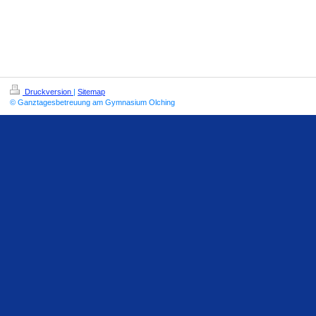
Druckversion
|
Sitemap
© Ganztagesbetreuung am Gymnasium Olching