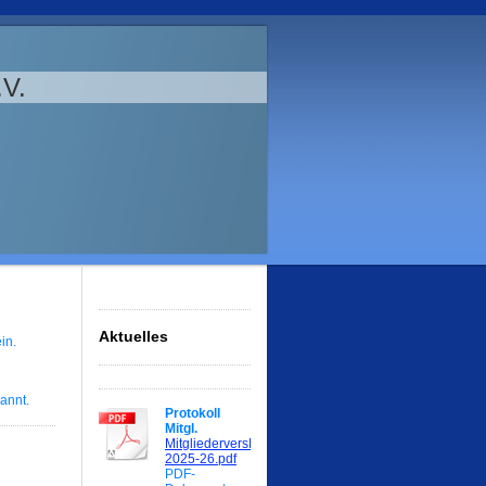
V.
Aktuelles
in.
annt.
Protokoll
Mitgl.
MitgliederversProtokoll
2025-26.pdf
PDF-